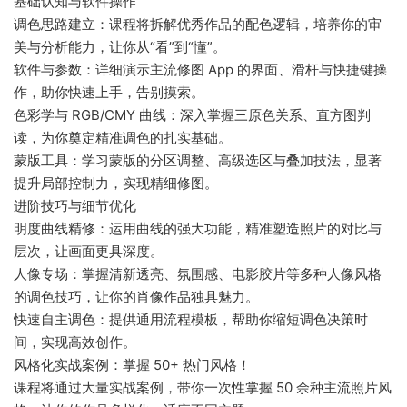
基础认知与软件操作
调色思路建立：课程将拆解优秀作品的配色逻辑，培养你的审
美与分析能力，让你从“看”到“懂”。
软件与参数：详细演示主流修图 App 的界面、滑杆与快捷键操
作，助你快速上手，告别摸索。
色彩学与 RGB/CMY 曲线：深入掌握三原色关系、直方图判
读，为你奠定精准调色的扎实基础。
蒙版工具：学习蒙版的分区调整、高级选区与叠加技法，显著
提升局部控制力，实现精细修图。
进阶技巧与细节优化
明度曲线精修：运用曲线的强大功能，精准塑造照片的对比与
层次，让画面更具深度。
人像专场：掌握清新透亮、氛围感、电影胶片等多种人像风格
的调色技巧，让你的肖像作品独具魅力。
快速自主调色：提供通用流程模板，帮助你缩短调色决策时
间，实现高效创作。
风格化实战案例：掌握 50+ 热门风格！
课程将通过大量实战案例，带你一次性掌握 50 余种主流照片风