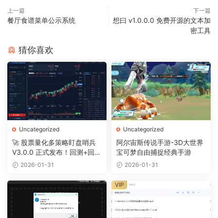
上一篇
下一篇
餐厅食谱菜单公示系统
想曰 v1.0.0.0 免费开源的文本加
密工具
猜你喜欢
Uncategorized
Uncategorized
🚀 股票量化多策略盯盘哨兵
阿尔宙斯传说手游-3D大世界
V3.0.0 正式发布！回测+回放
宝可梦自由捕捉经典手游
+摸鱼全搞定
2026-01-31
2026-01-31
VIP