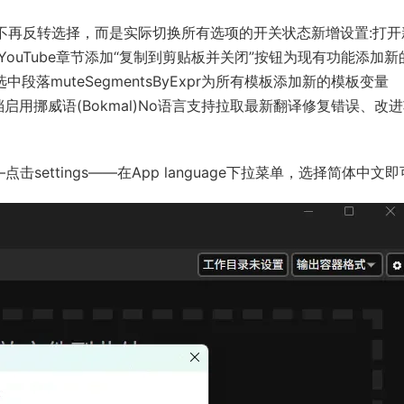
All动作不再反转选择，而是实际切换所有选项的开关状态新增设置:打
为YouTube章节添加“复制到剪贴板并关闭”按钮为现有功能添加新
落muteSegmentsByExpr为所有模板添加新的模板变量
进文档启用挪威语(Bokmal)No语言支持拉取最新翻译修复错误、改
settings——在App language下拉菜单，选择简体中文