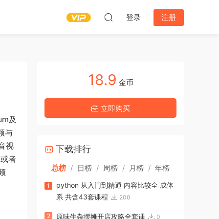
登录
注册
18.9
金币
立即购买
um及
频与
音视
下载排行
 或者
总榜
/
日榜
/
周榜
/
月榜
/
年榜
频
python 从入门到精通 内容比较全 成体
1
系 共含43套课程
200
2
原味牛杂摆摊开店攻略全套课
0