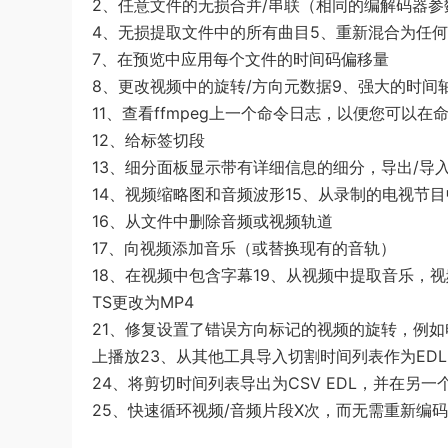
2、任意文件的无损合并/串联（相同的编解码器
4、无损提取文件中的所有曲目5、重新混合为任何兼
7、在预览中应用每个文件的时间码偏移量
8、更改视频中的旋转/方向元数据9、强大的时间
11、查看ffmpeg上一个命令日志，以便您可以
12、给标签切段
13、细分面板显示带有详细信息的细分，导出/导入
14、视频缩略图和音频波形15、从录制的电视节
16、从文件中删除音频或视频轨道
17、向视频添加音乐（或替换现有的音轨）
18、在视频中包含字幕19、从视频中提取音乐，
TS更改为MP4
21、修复设置了错误方向标记的视频的旋转，例如电话录
上播放23、从其他工具导入切割时间列表作为ED
24、将剪切时间列表导出为CSV EDL，并在另一
25、快速循环视频/音频片段X次，而无需重新编码