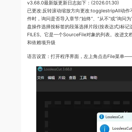
v3.68.0最新版更新日志如下：(2026.01.30)
已更改:反转滚动缩放方向更改:togglestrip
件时，询问是否导入章节:“始终”、“从不”或“询问
盘操作选择按标签的段落选择片段(按表达式)标记选中段
FILES。它是一个SourceFile对象的列表。改
和依赖项升级
语言设置：打开程序界面，左上角点击File菜单——点击