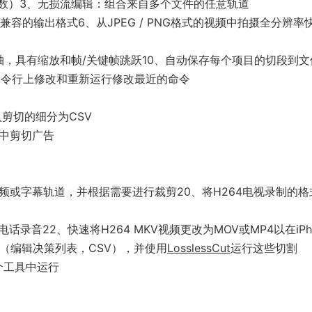
参数）3、无损流编辑：组合来自多个文件的任意轨道
容的输出格式6、从JPEG / PNG格式的视频中拍摄全分辨率
轴，具有缩放和帧/关键帧跳跃10、自动保存每个项目的切段到文
在命令行上修改和重新运行修改最近的命令
剪切的细分为CSV
目中剪切广告
视频或字幕轨道，并根据需要进行裁剪20、将H264电视录制的格
音22、快速将H264 MKV视频更改为MOV或MP4以在iPh
L（编辑决策列表，CSV），并使用
LosslessCut
运行这些切割
个工具中运行