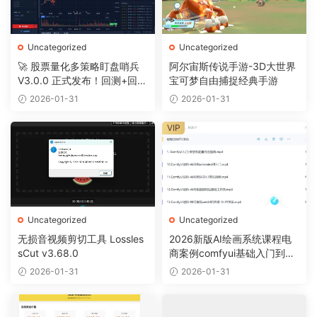
Uncategorized
Uncategorized
🚀 股票量化多策略盯盘哨兵
阿尔宙斯传说手游-3D大世界
V3.0.0 正式发布！回测+回放
宝可梦自由捕捉经典手游
+摸鱼全搞定
2026-01-31
2026-01-31
VIP
Uncategorized
Uncategorized
无损音视频剪切工具 Lossles
2026新版AI绘画系统课程电
sCut v3.68.0
商案例comfyui基础入门到精
通视频教程
2026-01-31
2026-01-31