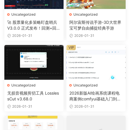
Uncategorized
Uncategorized
🚀 股票量化多策略盯盘哨兵
阿尔宙斯传说手游-3D大世界
V3.0.0 正式发布！回测+回放
宝可梦自由捕捉经典手游
+摸鱼全搞定
2026-01-31
2026-01-31
VIP
Uncategorized
Uncategorized
无损音视频剪切工具 Lossles
2026新版AI绘画系统课程电
sCut v3.68.0
商案例comfyui基础入门到精
通视频教程
2026-01-31
2026-01-31