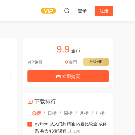
登录
注册
9.9
金币
VIP免费
0
金币
升级VIP
立即购买
下载排行
总榜
/
日榜
/
周榜
/
月榜
/
年榜
python 从入门到精通 内容比较全 成体
1
系 共含43套课程
200