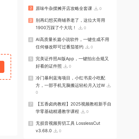
2
原味牛杂摆摊开店攻略全套课
0
别再幻想买商铺养老了，这位大哥用
3
1900万踩了个大坑！
0
AI高质量长篇小说软件，一键生成不用
4
任何修改即可过番茄签约
0
完美证件照AI版App，一键拍出合规又
5
好看的证件照
0
冷门暴利蓝海项目，小红书卖小吃配
6
方，一部手机无脑搬运轻松月入过W
0
【五香卤肉教程】2025视频教程新手自
7
学零基础精通教学课程
0
无损音视频剪切工具 LosslessCut
8
v3.68.0
0