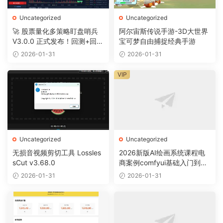
Uncategorized
Uncategorized
🚀 股票量化多策略盯盘哨兵
阿尔宙斯传说手游-3D大世界
V3.0.0 正式发布！回测+回放
宝可梦自由捕捉经典手游
+摸鱼全搞定
2026-01-31
2026-01-31
VIP
Uncategorized
Uncategorized
无损音视频剪切工具 Lossles
2026新版AI绘画系统课程电
sCut v3.68.0
商案例comfyui基础入门到精
通视频教程
2026-01-31
2026-01-31