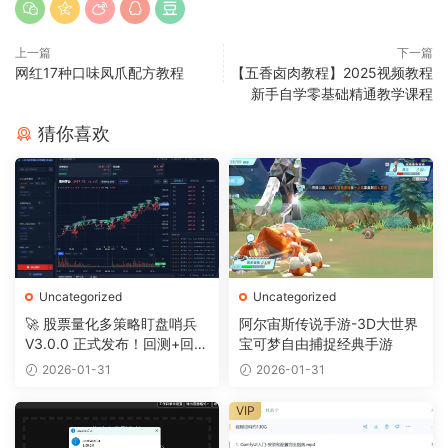
上一篇
下一篇
网红17种口味凤爪配方教程
【五香卤肉教程】2025视频教程
新手自学零基础精通教学课程
猜你喜欢
Uncategorized
Uncategorized
🚀 股票量化多策略盯盘哨兵
阿尔宙斯传说手游-3D大世界
V3.0.0 正式发布！回测+回放
宝可梦自由捕捉经典手游
+摸鱼全搞定
2026-01-31
2026-01-31
VIP