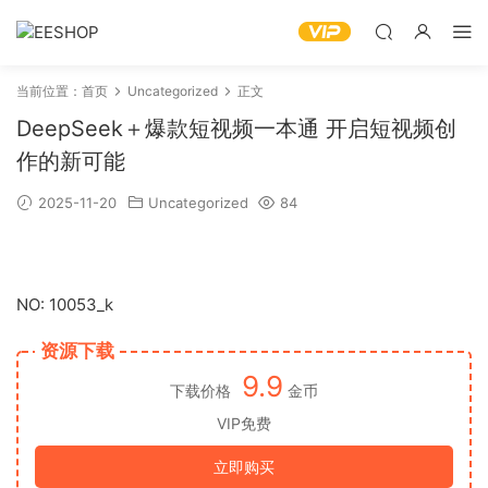
当前位置：
首页
Uncategorized
正文
DeepSeek＋爆款短视频一本通 开启短视频创
作的新可能
2025-11-20
Uncategorized
84
NO: 10053_k
资源下载
9.9
下载价格
金币
VIP免费
立即购买