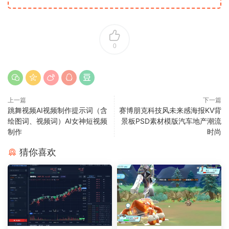
0
上一篇
下一篇
跳舞视频AI视频制作提示词（含
赛博朋克科技风未来感海报KV背
绘图词、视频词）AI女神短视频
景板PSD素材模版汽车地产潮流
制作
时尚
猜你喜欢