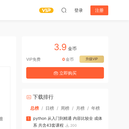
登录
注册
3.9
金币
VIP免费
0
金币
升级VIP
立即购买
下载排行
总榜
/
日榜
/
周榜
/
月榜
/
年榜
担
python 从入门到精通 内容比较全 成体
1
系 共含43套课程
200