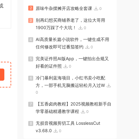
或
2
原味牛杂摆摊开店攻略全套课
0
别再幻想买商铺养老了，这位大哥用
3
1900万踩了个大坑！
0
AI高质量长篇小说软件，一键生成不用
4
任何修改即可过番茄签约
0
完美证件照AI版App，一键拍出合规又
5
好看的证件照
0
冷门暴利蓝海项目，小红书卖小吃配
6
方，一部手机无脑搬运轻松月入过W
0
【五香卤肉教程】2025视频教程新手自
7
学零基础精通教学课程
0
无损音视频剪切工具 LosslessCut
8
v3.68.0
0