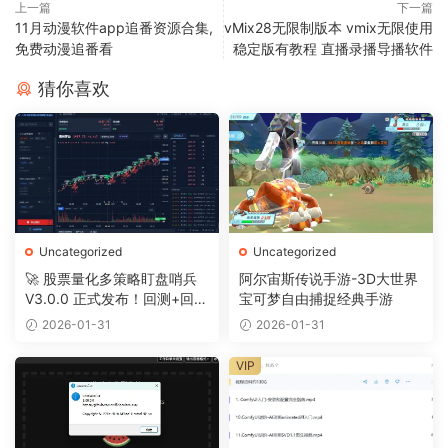
上一篇
下一篇
11月动漫软件app追番资源合集,
vMix28无限制版本 vmix无限使用
免费动漫追番看
稳定版有教程 直播录播导播软件
猜你喜欢
Uncategorized
Uncategorized
🚀 股票量化多策略盯盘哨兵
阿尔宙斯传说手游-3D大世界
V3.0.0 正式发布！回测+回放
宝可梦自由捕捉经典手游
+摸鱼全搞定
2026-01-31
2026-01-31
VIP