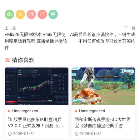
上一篇
下一篇
vMix28无限制版本 vmix无限使
AI高质量长篇小说软件，一键生成
用稳定版有教程 直播录播导播软
不用任何修改即可过番茄签约
件
猜你喜欢
Uncategorized
Uncategorized
🚀 股票量化多策略盯盘哨兵
阿尔宙斯传说手游-3D大世界
V3.0.0 正式发布！回测+回放
宝可梦自由捕捉经典手游
+摸鱼全搞定
2026-01-31
2026-01-31