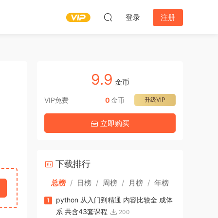
登录
注册
9.9
金币
VIP免费
0
金币
升级VIP
立即购买
下载排行
总榜
/
日榜
/
周榜
/
月榜
/
年榜
python 从入门到精通 内容比较全 成体
1
系 共含43套课程
200