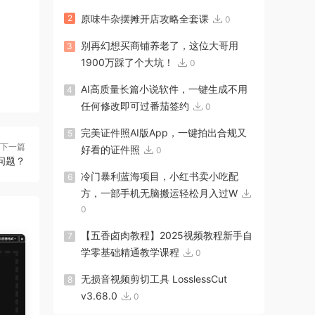
2
原味牛杂摆摊开店攻略全套课
0
别再幻想买商铺养老了，这位大哥用
3
1900万踩了个大坑！
0
AI高质量长篇小说软件，一键生成不用
4
任何修改即可过番茄签约
0
完美证件照AI版App，一键拍出合规又
5
下一篇
好看的证件照
0
问题？
冷门暴利蓝海项目，小红书卖小吃配
6
方，一部手机无脑搬运轻松月入过W
0
【五香卤肉教程】2025视频教程新手自
7
学零基础精通教学课程
0
无损音视频剪切工具 LosslessCut
8
v3.68.0
0