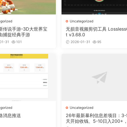
gorized
Uncategorized
斯传说手游-3D大世界宝
无损音视频剪切工具 Lossless
由捕捉经典手游
t v3.68.0
01-31
101
2026-01-31
95
gorized
Uncategorized
格消息推送
26年最新暴利信息差项目：3-
天开始收钱、5-10日入200+，
天后稳定300+，0门槛