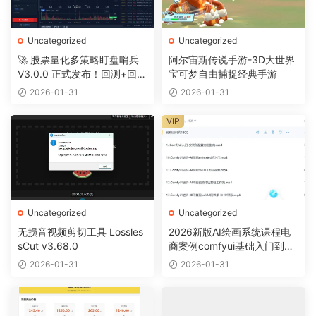
Uncategorized
Uncategorized
🚀 股票量化多策略盯盘哨兵
阿尔宙斯传说手游-3D大世界
V3.0.0 正式发布！回测+回放
宝可梦自由捕捉经典手游
+摸鱼全搞定
2026-01-31
2026-01-31
VIP
Uncategorized
Uncategorized
无损音视频剪切工具 Lossles
2026新版AI绘画系统课程电
sCut v3.68.0
商案例comfyui基础入门到精
通视频教程
2026-01-31
2026-01-31