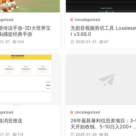
gorized
Uncategorized
斯传说手游-3D大世界宝
无损音视频剪切工具 Lossless
由捕捉经典手游
t v3.68.0
01-31
104
2026-01-31
97
gorized
Uncategorized
格消息推送
26年最新暴利信息差项目：3-
天开始收钱、5-10日入200+，
天后稳定300+，0门槛
01-31
114
2026-01-29
85