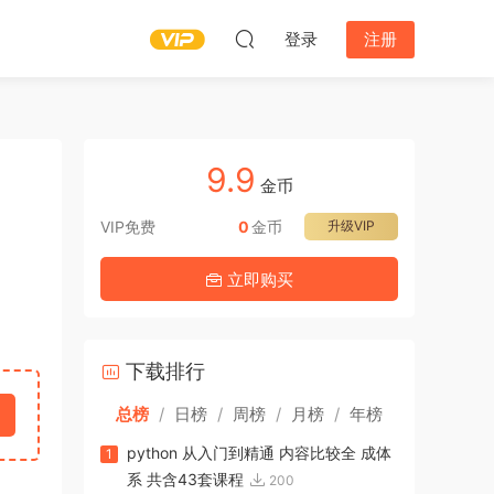
登录
注册
9.9
金币
VIP免费
0
金币
升级VIP
立即购买
下载排行
总榜
/
日榜
/
周榜
/
月榜
/
年榜
python 从入门到精通 内容比较全 成体
1
系 共含43套课程
200