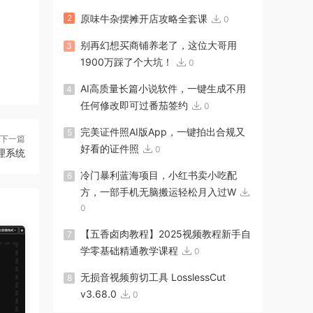
2
原味牛杂摆摊开店攻略全套课
0
别再幻想买商铺养老了，这位大哥用
3
1900万踩了个大坑！
0
AI高质量长篇小说软件，一键生成不用
4
任何修改即可过番茄签约
0
完美证件照AI版App，一键拍出合规又
5
下一篇
好看的证件照
0
理系统
冷门暴利蓝海项目，小红书卖小吃配
6
方，一部手机无脑搬运轻松月入过W
0
【五香卤肉教程】2025视频教程新手自
7
学零基础精通教学课程
0
无损音视频剪切工具 LosslessCut
8
v3.68.0
0